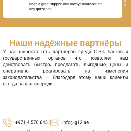
been a great support and always available for
any questions.
”
Vinayak V
I am really happy to be part of this office. It has a
good environment with a professional yet friendly
Наши надёжные партнёры
atmosphere. The management is excellent
У нас широкая сеть партнёров среди СЭЗ, банков и
”
государственных органов, что позволяет нам
Santhosh Kumar
действовать быстро, предлагать выгодные цены и
Highly recommend G12 if you're looking to get
оперативно реагировать на изменения
started in the UAE. From company registration to
законодательства — благодаря этому наши клиенты
tax documentation, they were incredibly efficient
всегда на шаг впереди.
and upfront about pricing. Great experience all
around.
”
Jeric Pontanos
Good communication, fast support, very
transparent about the pricing and their packages.
+971 4 570 6451
My business setup was successful thanks to the
info@g12.ae
G12 team, especially Ms. Dilshad.