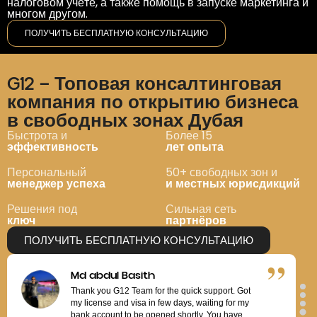
налоговом учёте, а также помощь в запуске маркетинга и
Good communication, fast support, very
многом другом.
transparent about the pricing and their packages.
My business setup was successful thanks to the
ПОЛУЧИТЬ БЕСПЛАТНУЮ КОНСУЛЬТАЦИЮ
G12 team, especially Ms. Dilshad.
”
G12 — Топовая консалтинговая
Jitendar Chaturvedi
компания по открытию бизнеса
I had an excellent experience working with Sonia
в свободных зонах Дубая
during the initial setup of my company. From the
very beginning, she was incredibly helpful,
Быстрота и
Более 15
knowledgeable, and professional.
эффективность
лет опыта
”
Персональный
50+ свободных зон и
Emily Thompson
менеджер успеха
и местных юрисдикций
G12 handled my relocation paperwork and trade
Решения под
Сильная сеть
license far quicker than expected. Every update
ключ
партнёров
was clear, and their transparency on fees made it
stress-free.
ПОЛУЧИТЬ БЕСПЛАТНУЮ КОНСУЛЬТАЦИЮ
”
Md abdul Basith
Thank you G12 Team for the quick support. Got
my license and visa in few days, waiting for my
bank account to be opened shortly. You have